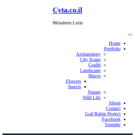
דלג
Cyta.co.il
לתוכן
Menahem Lurie
Home
Portfolio
Archaeology
City Scape
Grafiti
Landscape
Macro
Flowers
Insects
Nature
Wild Life
About
Contact
Gail Rubin Project
Facebook
Youtube