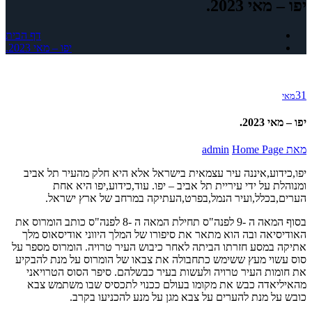
יפו – מאי 2023.
דף הבית
יפו – מאי 2023.
31
מאי
יפו – מאי 2023.
מאת
Home Page
admin
יפו,כידוע,איננה עיר עצמאית בישראל אלא היא חלק מהעיר תל אביב
ומנוהלת על ידי עיריית תל אביב – יפו. עוד,כידוע,יפו היא אחת
הערים,בכלל,ועיר הנמל,בפרט,העתיקה במרחב של ארץ ישראל.
בסוף המאה ה -9 לפנה"ס תחילת המאה ה -8 לפנה"ס כותב הומרוס את
האודיסיאה ובה הוא מתאר את סיפורו של המלך היווני אודיסאוס מלך
אתיקה במסע חזרתו הביתה לאחר כיבוש העיר טרויה. הומרוס מספר על
סוס עשוי מעץ ששימש כתחבולה את צבאו של הומרוס על מנת להבקיע
את חומות העיר טרויה ולעשות בעיר כבשלהם. סיפר הסוס הטרויאני
מהאיליאדה כבש את מקומו בעולם ככנוי לתכסיס שבו משתמש צבא
כובש על מנת להערים על צבא מגן על מנע להכניעו בקרב.