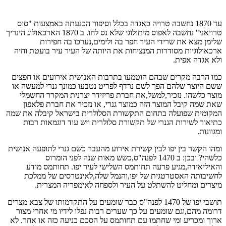
עד 1870 נחשבה טרויה כאגדה בכלל וסיפור הכנעתה באמצעות "סוס
טרויאני" נחשבה לאפוס מיתולוגי שלא נס לחו. ב 1870 הארכאולוג הינריך
שלימן מצא את שרידי העיר חפר בה ולימים,נערכו בה חפירות
ארכאולוגיות מסודרות המנציחות את היותה של העיר עיר בועטת וחיה
ולא אגדה אפית.
כמו הרבה מקרים שבהם הוטמעו בתרבות האנושית אירועים או חפצים
ששם היוצר שלהם הפך לשם נרדף לפריט נטבעו כמונך גנרי למעשה או
מוצר כלשהו. נזכיר,למשל,את חברת פריזידר יצרנית המקרר החשמלי
שאת שמה קיבל המוצר הזה כמוצר גנרי, או נזכיר את חברת פלאפון
המקומית שפועלה בתחום התקשורת הסלולרית בישראל קיבלה את שמה
כתיאור לשירות הגנרי של תקשורת סלולרית ויש עוד דוגמאות רבות
ומגוונות.
ומהו הקשר בין יפו לבין קשירת אירוע מהעבר כשם גנרי לתופעה אנושית
כלשהי? ובכן: ב 1470 לפנה"ס,כשש מאות שנה לפני הומרוס
והאיליאידה,מגיע פרעה תחותמס השלישי לעיר יפו. תחותמס מודע
לחשיבותה האסטרטגית של יפו,והנמל שלה,לאינטרסים של ממלכת
מיצרים ומחליט להשתלט על העיר ולספחה לאימפריה המצרית.
תושבי יפו של 1470 לפנה"ס כבר שומעים על התקדמותו של צבא מצרים
דרומה מהם,וגם שומעים על כך שערים רבות נפלו לידיו מי אחרי מצור
ארוך ומכריע ומי שחתמו עם תחותמס על הסכם כניעה כזה או אחר. לא