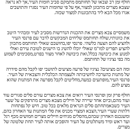
חולף זמן רב וצבאו של תחותמס מתמקם סביב חומות העיר,אך לא נראה
שצבא מצרים מתכונן למצור,אף על פי שחומות העיר נסגרו והתושבים
אגרו מכל הבא ליד בהתכוננות למצור שכזה.
משמסיים צבא מצרים את ההכנות הנדרשות מסביב לעיר ומבהיר היטב
את כוונותיו,שולח תחותמס שליחים המבקשים לדבר עם פרנסי העיר
ולהציע להם הצעה כלשהי. פרנסי יפו,בחושבם שאולי תחותמס מתכוון
להציע תפריט למו"מ שאולי יוכלו להשיג בו הישגים לטובת עירם ואולי
למנוע את כיבושה בכלל,ואת כיבושה לאחר מצור בפרט,מסכימים לשמוע
מה בפי נציגיו של תחותמס.
ומה הם מציעים? נציגיו של פרעה מציעים לתושבי יפו לקבל מהם סידרה
של מתנות כהערכה לחשיבותה ולעצמתה הכלכלית והצבאית של העיר.
פרנסי העיר,מופתעים כמעה,מחליטים לקבל מפרעה את המתנות שהוא
מציע להם.
חולף פרק זמן ופרנסי העיר רואים את צבא מצרים עורם סלים סגורים עוד
ועוד מהם,וביום אחד שיירה של חיילים מצבא מצרים מתדפקים על שער
העיר כשבאמתחתם סלים הנראים מלאים בכל טוב. חיש קל נפתחות
דלתות שערי העיר,הצבא המצרי מכניס את סלי המתנות עד האחרון בהם,
ומשנכנס האחרון שבהם,מהסלים מגיחים חיילים מצרים חמושים מכף רגל
ועד ראש ומיד משתלטים על העיר והופכים אותה לעיר תחת שלטונה של
מצרים.