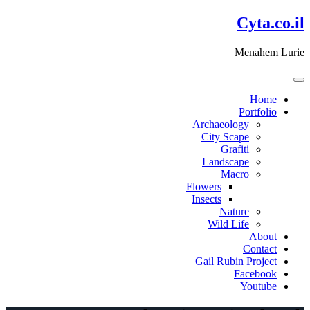
דלג
Cyta.co.il
לתוכן
Menahem Lurie
Home
Portfolio
Archaeology
City Scape
Grafiti
Landscape
Macro
Flowers
Insects
Nature
Wild Life
About
Contact
Gail Rubin Project
Facebook
Youtube