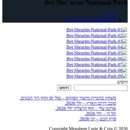
Bet She`arim National Park
דף הבית
Bet She`arim National Park
חיפוש
חיפוש
משחק בהטיית מישור הפוקוס – נמל יפו וחוף דור הבונים.
סובב דרום הארץ – יולי 2026.
אדוננו עלי – חוף הרצליה יולי 2026.
תל דן – יולי 2026.
פרק הכט – יוני 2026.
Copyright Menahem Lurie & Cyta © 2026