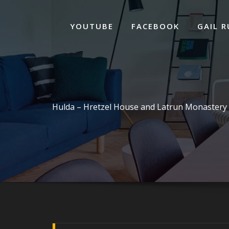
ד
ל
YOUTUBE
FACEBOOK
GAIL R
Hulda – Hretzel House and Latrun Monastery