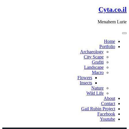
דלג
Cyta.co.il
לתוכן
Menahem Lurie
Home
Portfolio
Archaeology
City Scape
Grafiti
Landscape
Macro
Flowers
Insects
Nature
Wild Life
About
Contact
Gail Rubin Project
Facebook
Youtube