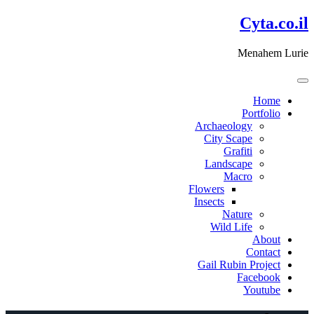
דלג
Cyta.co.il
לתוכן
Menahem Lurie
Home
Portfolio
Archaeology
City Scape
Grafiti
Landscape
Macro
Flowers
Insects
Nature
Wild Life
About
Contact
Gail Rubin Project
Facebook
Youtube