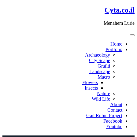
דלג
Cyta.co.il
לתוכן
Menahem Lurie
Home
Portfolio
Archaeology
City Scape
Grafiti
Landscape
Macro
Flowers
Insects
Nature
Wild Life
About
Contact
Gail Rubin Project
Facebook
Youtube