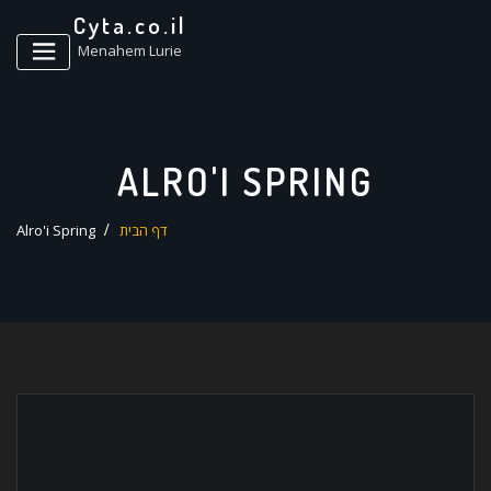
ד
Cyta.co.il
ל
Menahem Lurie
ALRO'I SPRING
דף הבית
Alro'i Spring