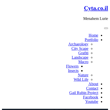
דלג
Cyta.co.il
לתוכן
Menahem Lurie
Home
Portfolio
Archaeology
City Scape
Grafiti
Landscape
Macro
Flowers
Insects
Nature
Wild Life
About
Contact
Gail Rubin Project
Facebook
Youtube