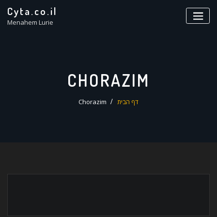
ד
Cyta.co.il
ל
Menahem Lurie
CHORAZIM
דף הבית
Chorazim