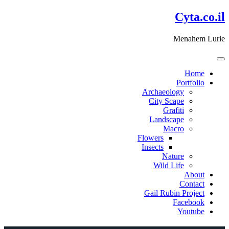
דלג
Cyta.co.il
לתוכן
Menahem Lurie
Home
Portfolio
Archaeology
City Scape
Grafiti
Landscape
Macro
Flowers
Insects
Nature
Wild Life
About
Contact
Gail Rubin Project
Facebook
Youtube