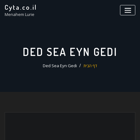
ד
Cyta.co.il
ל
Menahem Lurie
DED SEA EYN GEDI
דף הבית
Ded Sea Eyn Gedi