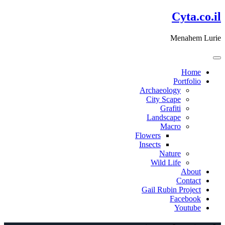
דלג
Cyta.co.il
לתוכן
Menahem Lurie
Home
Portfolio
Archaeology
City Scape
Grafiti
Landscape
Macro
Flowers
Insects
Nature
Wild Life
About
Contact
Gail Rubin Project
Facebook
Youtube