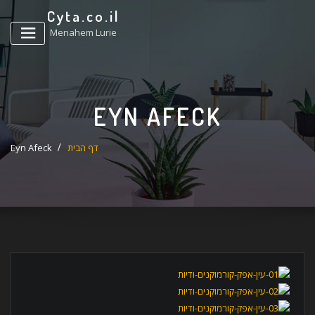
ד
Cyta.co.il
ל
Menahem Lurie
EYN AFECK
דף הבית
Eyn Afeck