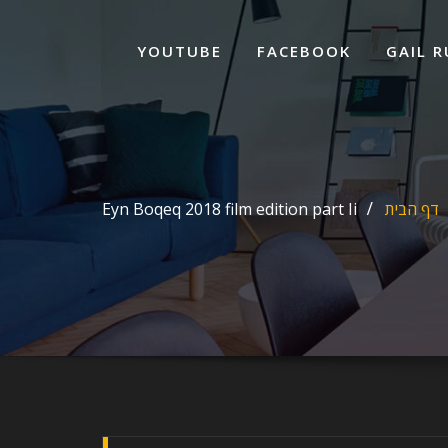
ד
ל
YOUTUBE
FACEBOOK
GAIL R
דף הבית
Eyn Boqeq 2018 film edition part Ii