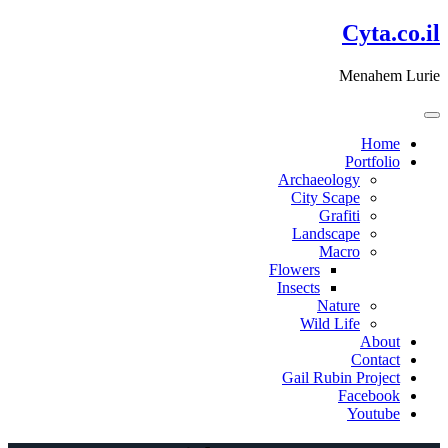
דלג
Cyta.co.il
לתוכן
Menahem Lurie
Home
Portfolio
Archaeology
City Scape
Grafiti
Landscape
Macro
Flowers
Insects
Nature
Wild Life
About
Contact
Gail Rubin Project
Facebook
Youtube