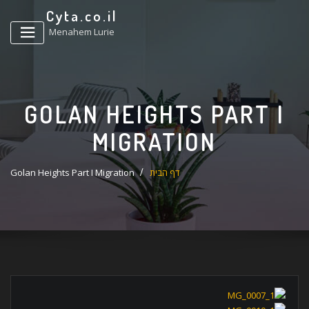
ד
Cyta.co.il
ל
Menahem Lurie
GOLAN HEIGHTS PART I
MIGRATION
דף הבית
Golan Heights Part I Migration