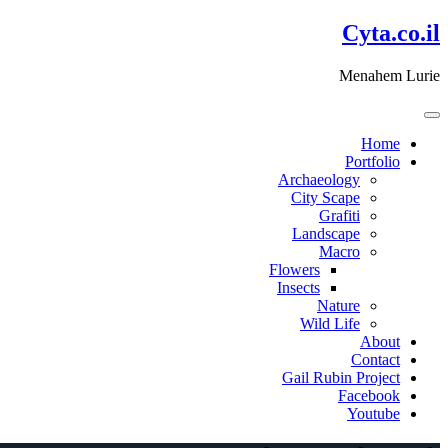
דלג
Cyta.co.il
לתוכן
Menahem Lurie
Home
Portfolio
Archaeology
City Scape
Grafiti
Landscape
Macro
Flowers
Insects
Nature
Wild Life
About
Contact
Gail Rubin Project
Facebook
Youtube