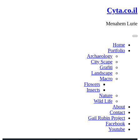
דלג
Cyta.co.il
לתוכן
Menahem Lurie
Home
Portfolio
Archaeology
City Scape
Grafiti
Landscape
Macro
Flowers
Insects
Nature
Wild Life
About
Contact
Gail Rubin Project
Facebook
Youtube