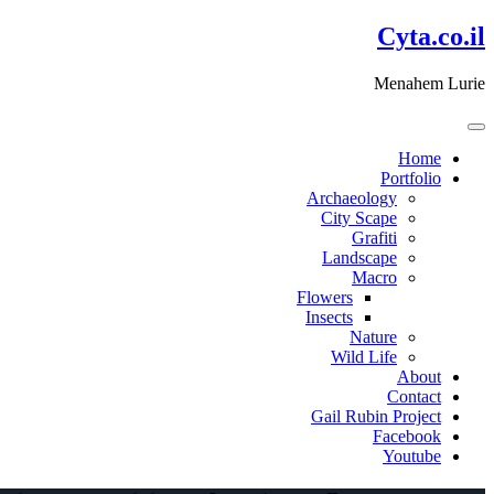
דלג
Cyta.co.il
לתוכן
Menahem Lurie
Home
Portfolio
Archaeology
City Scape
Grafiti
Landscape
Macro
Flowers
Insects
Nature
Wild Life
About
Contact
Gail Rubin Project
Facebook
Youtube