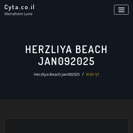
ד
Cyta.co.il
ל
Menahem Lurie
HERZLIYA BEACH
JAN092025
דף הבית
Herzliya Beach Jan092025