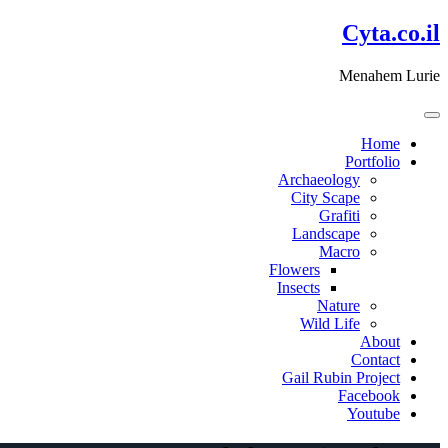
דלג
Cyta.co.il
לתוכן
Menahem Lurie
Home
Portfolio
Archaeology
City Scape
Grafiti
Landscape
Macro
Flowers
Insects
Nature
Wild Life
About
Contact
Gail Rubin Project
Facebook
Youtube