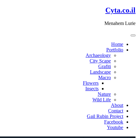
דלג
Cyta.co.il
לתוכן
Menahem Lurie
Home
Portfolio
Archaeology
City Scape
Grafiti
Landscape
Macro
Flowers
Insects
Nature
Wild Life
About
Contact
Gail Rubin Project
Facebook
Youtube