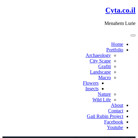
דלג
Cyta.co.il
לתוכן
Menahem Lurie
Home
Portfolio
Archaeology
City Scape
Grafiti
Landscape
Macro
Flowers
Insects
Nature
Wild Life
About
Contact
Gail Rubin Project
Facebook
Youtube