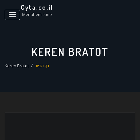
ד
Cyta.co.il
ל
Menahem Lurie
KEREN BRATOT
דף הבית
Keren Bratot