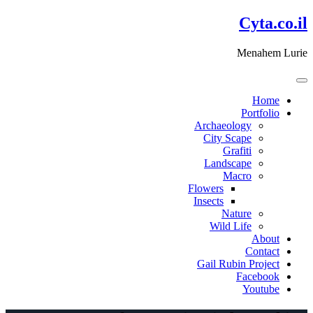
דלג
Cyta.co.il
לתוכן
Menahem Lurie
Home
Portfolio
Archaeology
City Scape
Grafiti
Landscape
Macro
Flowers
Insects
Nature
Wild Life
About
Contact
Gail Rubin Project
Facebook
Youtube