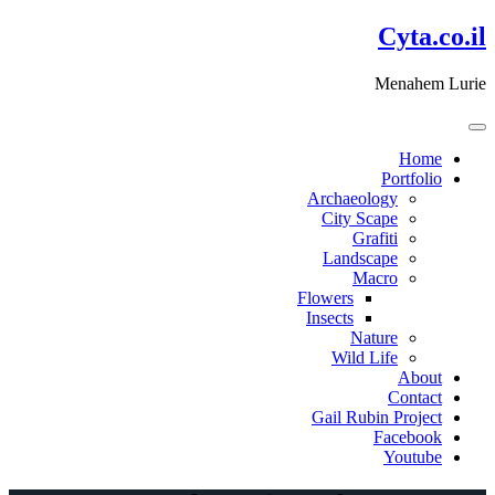
דלג
Cyta.co.il
לתוכן
Menahem Lurie
Home
Portfolio
Archaeology
City Scape
Grafiti
Landscape
Macro
Flowers
Insects
Nature
Wild Life
About
Contact
Gail Rubin Project
Facebook
Youtube