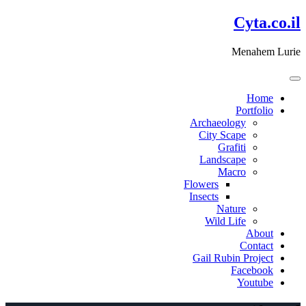
דלג
Cyta.co.il
לתוכן
Menahem Lurie
Home
Portfolio
Archaeology
City Scape
Grafiti
Landscape
Macro
Flowers
Insects
Nature
Wild Life
About
Contact
Gail Rubin Project
Facebook
Youtube