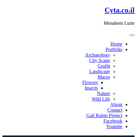
דלג
Cyta.co.il
לתוכן
Menahem Lurie
Home
Portfolio
Archaeology
City Scape
Grafiti
Landscape
Macro
Flowers
Insects
Nature
Wild Life
About
Contact
Gail Rubin Project
Facebook
Youtube