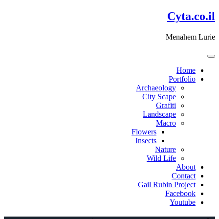
דלג
Cyta.co.il
לתוכן
Menahem Lurie
Home
Portfolio
Archaeology
City Scape
Grafiti
Landscape
Macro
Flowers
Insects
Nature
Wild Life
About
Contact
Gail Rubin Project
Facebook
Youtube