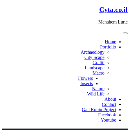
דלג
Cyta.co.il
לתוכן
Menahem Lurie
Home
Portfolio
Archaeology
City Scape
Grafiti
Landscape
Macro
Flowers
Insects
Nature
Wild Life
About
Contact
Gail Rubin Project
Facebook
Youtube