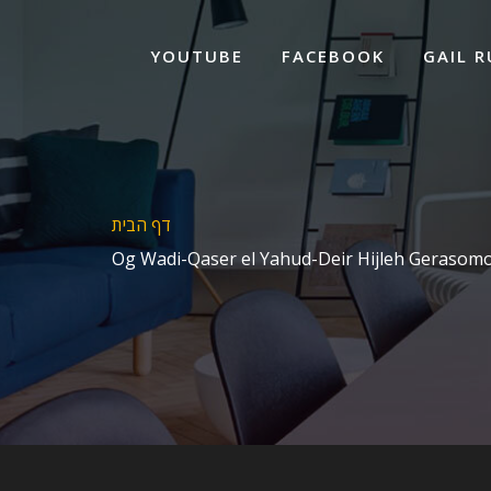
ד
ל
YOUTUBE
FACEBOOK
GAIL R
דף הבית
Og Wadi-Qaser el Yahud-Deir Hijleh Gerasom