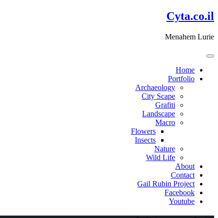
דלג
Cyta.co.il
לתוכן
Menahem Lurie
Home
Portfolio
Archaeology
City Scape
Grafiti
Landscape
Macro
Flowers
Insects
Nature
Wild Life
About
Contact
Gail Rubin Project
Facebook
Youtube