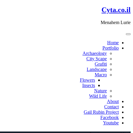
דלג
Cyta.co.il
לתוכן
Menahem Lurie
Home
Portfolio
Archaeology
City Scape
Grafiti
Landscape
Macro
Flowers
Insects
Nature
Wild Life
About
Contact
Gail Rubin Project
Facebook
Youtube