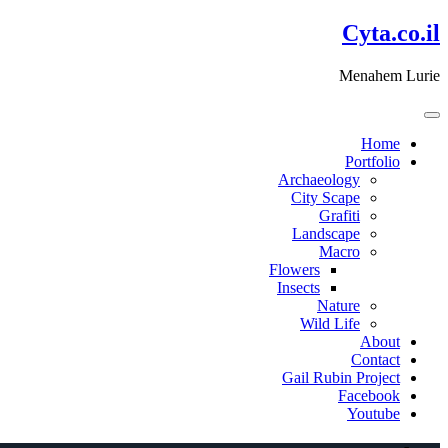
דלג
Cyta.co.il
לתוכן
Menahem Lurie
Home
Portfolio
Archaeology
City Scape
Grafiti
Landscape
Macro
Flowers
Insects
Nature
Wild Life
About
Contact
Gail Rubin Project
Facebook
Youtube