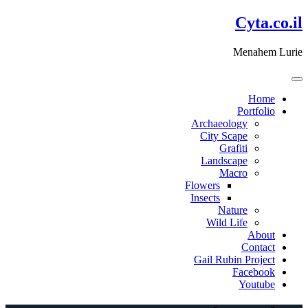
דלג
Cyta.co.il
לתוכן
Menahem Lurie
Home
Portfolio
Archaeology
City Scape
Grafiti
Landscape
Macro
Flowers
Insects
Nature
Wild Life
About
Contact
Gail Rubin Project
Facebook
Youtube