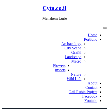
דלג
Cyta.co.il
לתוכן
Menahem Lurie
Home
Portfolio
Archaeology
City Scape
Grafiti
Landscape
Macro
Flowers
Insects
Nature
Wild Life
About
Contact
Gail Rubin Project
Facebook
Youtube