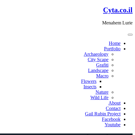
דלג
Cyta.co.il
לתוכן
Menahem Lurie
Home
Portfolio
Archaeology
City Scape
Grafiti
Landscape
Macro
Flowers
Insects
Nature
Wild Life
About
Contact
Gail Rubin Project
Facebook
Youtube