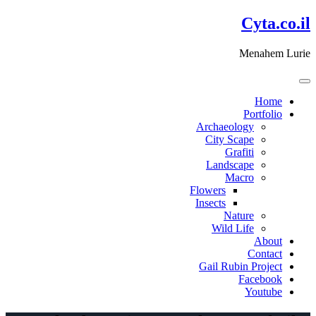
דלג
Cyta.co.il
לתוכן
Menahem Lurie
Home
Portfolio
Archaeology
City Scape
Grafiti
Landscape
Macro
Flowers
Insects
Nature
Wild Life
About
Contact
Gail Rubin Project
Facebook
Youtube