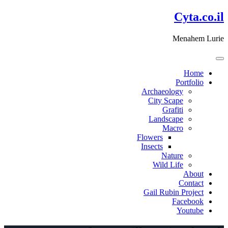
דלג
Cyta.co.il
לתוכן
Menahem Lurie
Home
Portfolio
Archaeology
City Scape
Grafiti
Landscape
Macro
Flowers
Insects
Nature
Wild Life
About
Contact
Gail Rubin Project
Facebook
Youtube