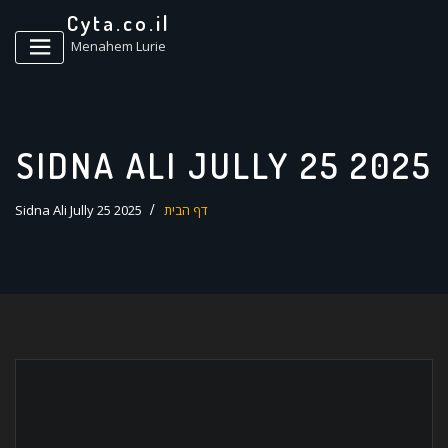
ד
Cyta.co.il
ל
Menahem Lurie
SIDNA ALI JULLY 25 2025
דף הבית
Sidna Ali Jully 25 2025