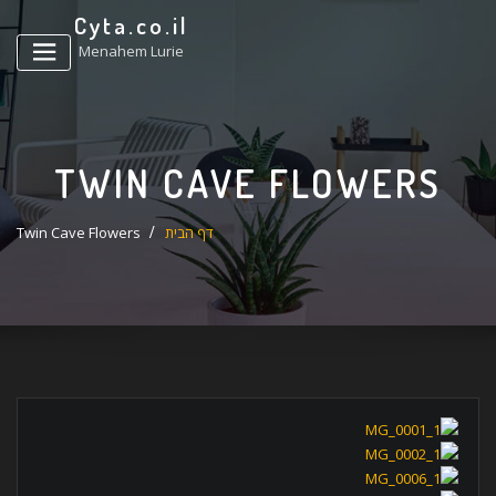
ד
Cyta.co.il
ל
Menahem Lurie
TWIN CAVE FLOWERS
דף הבית
Twin Cave Flowers