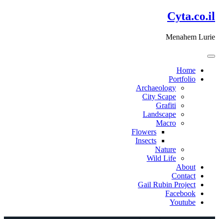
דלג
Cyta.co.il
לתוכן
Menahem Lurie
Home
Portfolio
Archaeology
City Scape
Grafiti
Landscape
Macro
Flowers
Insects
Nature
Wild Life
About
Contact
Gail Rubin Project
Facebook
Youtube