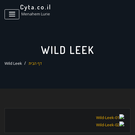
ד
Cyta.co.il
ל
Menahem Lurie
WILD LEEK
דף הבית
Wild Leek