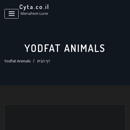
ד
Cyta.co.il
ל
Menahem Lurie
YODFAT ANIMALS
דף הבית
Yodfat Animals