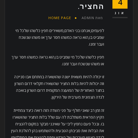
4
החציר.
אוג
מאת
ADMIN
HOME PAGE
לפעמים,אנחנו בני האדם,משאירים חפץ כלשהו שלכל מי
שמביט בו,הוא נראה כמשהו חסר ערך או משהו שנשכח
ועבר זמנו.
חפץ כלשהו שלכל מי שמביט בו,הוא נראה כמשהו חסר ערך
או משהו שנשכח ועבר זמנו.
זו יכולה להיות משאית ישנה שהושארה במתחם אבו סניינה
וזה יכולות להיות בלות החציר שהשאירו חקלאי דרום השרון
בחצר האחורית של המועצה המקומית דרום השרון בואכה
לגדה הצפונית מערבית של הירקון.
זה זמן רב שאני חולף על פני השדה הזה רואה כיצד צמחיית
הקיץ הפראית משתלבת לה עם שלל בלות החציר שהושארו
בו. ובכל פעם נחמץ ליבי על שאינני מבקר במקום להנציח
את הבלות ואת סביבתן הטבעית ולהשתמש בהן להולכת העין
לגדה הצפון מערבית של הירקון וסתם להנציח את הסתלקותו