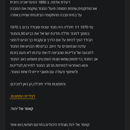
רעידת אדמה. ב 1890 הפטריאכיה היונית
אורטודוקסית,שתחת חסותה פועל המנזר,שיקמה את המבנה
על בסיס מבנה מהתקופה הביזנטית שהיה באתרו.
עד 1970 דיר חיג’לה היה מנזר שכוח ומבודד ברם: ב 1970
בסמוך למנזר סללה מדינת ישראל את כביש 90,והמנזר
הבודד הפך להיות על אם הדרך ובעקבות כך הגיעו לו זמני
עדנה שנמשכים עד היום. כביש 90 הנגיש את המנזר
לתנועה של צליינות שהביאה לו את עדנתו לא מעט בזכות
אב המנזר,כריסטוס,שמאז שנות השיבעים משמש כאב המנזר
והוא האחראי לפתיחת מרחב המנזר לתיירות,לצליינות
ולשיתוף פעולה עם תושבי יריחו לרווחת המנזר.
והתמונות מדיר חיג'לה,הן כאן לפניכם:
לגלרית התמונות.
קאסר אל יהוד
.
קאסר אל יהוד,מצודת היהודים בתרגום חופשי,הוא אתר