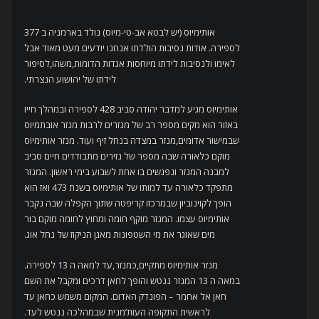
אותימיוס (יש לבטא אב-טי-מיוס) נולד בארמניה ב 377
לספירה. אודות נסיבות הולדתו אנחנו יודעים מעט מאוד אבל
לאימו ולנסיבות לידתו מיוחסות אגדות הדומות,משהו,לסיפור
לידתו של יהושוע הנצרתי.
אותימיוס מגיע למדבר יהודה סביב 428 לספירה ובמהלך חייו
באזור הוא מקים מספר רב של מנזרים לרבות מנזר אובתמיוס
שבמישור אדומים,מנזר במצדה בנחל זיף ועוד. מנזר אותימיוס
מוקם כלאורה שבה מספר של נזירים מתבודדים חיים סביב
למבנה המנזר ונפגשים בו אחת לשבוע בימי ראשון. המנזר
מתפקד כלאורה עד למותו של אותימיוס בשנת 473 ואז הוא
הופך לקוינוביון שבמרכזו קריפטה שתוך הקפלה שבה נקבר
אותימיוס עצמו. המנזר מוקף חומה ומחוץ לחומה מוקם בור
מים שאוגר את מי השטפונות מאגן הניקוז של נחל אוג.
מנזר אותימיוס מתקיים,כמנזר,עד למאה ה 13 לספירה.
במאה ה 13 המנזר ננטש והופך לחאן דרכים ומקבל את השם
חאן אל אחמר – הפונדק האדום. המקום משמש כחאן עד
לראשית התקופה העות’מנית שבמהלכה ננטש לעד.