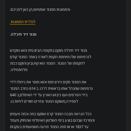
והתמונות ממנזר אותמיוס,הן כאן לפניכם:
לגלרית התמונות.
מנזר דיר חיג’לה
.
מנזר דיר חיג’לה מוקם בתקופה הביזנטית והוא מוקדש
לגרסימוס שלו מיוחסת הקמת לאורה באתר המנזר קודם
להקמתו של המנזר. המנזר הוא קוינוביון והוקם ככזה
מלחתחילה.
את המנזר מקים הירונימוס והוא מוסר את ניהולו לידי
גרסימוס שמנהל אותו בראשית דרכו. ב 614 נחרב המנזר
בידי הפרסים ועם כיבוש הארץ על ידי האיסלם,ב 640
לספירה,משוקם המנזר ונזירים חוזרים לחיות בו.
ככל הנראה מבנה המנזר קרס ושוקם כמה וכמה פעמים
והמרכזי שבהם בוצע בימי השלטון האיסלמי שהחזיק מעמד
עד 1837 או אז ספג המנזר פגיעה משמעותית בעקבות