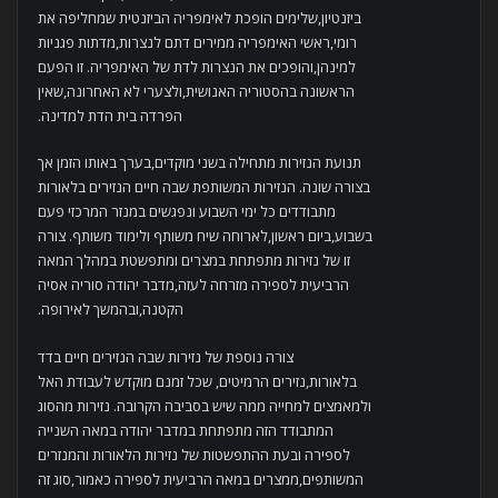
ביזנטיון,שלימים הופכת לאימפריה הביזנטית שמחליפה את
רומי,ראשי האימפריה ממירים דתם לנצרות,מדתות פגניות
למינהן,והופכים את הנצרות לדת של האימפריה. זו הפעם
הראשונה בהסטוריה האנושית,ולצערי לא האחרונה,שאין
הפרדה בית הדת למדינה.
תנועת הנזירות מתחילה בשני מוקדים,בערך באותו הזמן אך
בצורה שונה. הנזירות המשותפת שבה חיים הנזירים בלאורות
מתבודדים כל ימי השבוע ונפגשים במנזר המרכזי פעם
בשבוע,ביום ראשון,לארוחה שיח משותף ולימוד משותף. צורה
זו של נזירות מתפתחת במצרים ומתפשטת במהלך המאה
הרביעית לספירה מזרחה לעזה,מדבר יהודה סוריה אסיה
הקטנה,ובהמשך לאירופה.
צורה נוספת של נזירות שבה הנזירים חיים בדד
בלאורות,נזירים הרמיטים, שכל זמנם מוקדש לעבודת האל
ולמאמצים למחייה ממה שיש בסביבה הקרובה. נזירות מהסוג
המתבודד הזה מתפתחת במדבר יהודה במאה השנייה
לספירה ובעת ההתפשטות של נזירות הלאורות והמנזרים
המשותפים,ממצרים במאה הרביעית לספירה כאמור,סוג זה