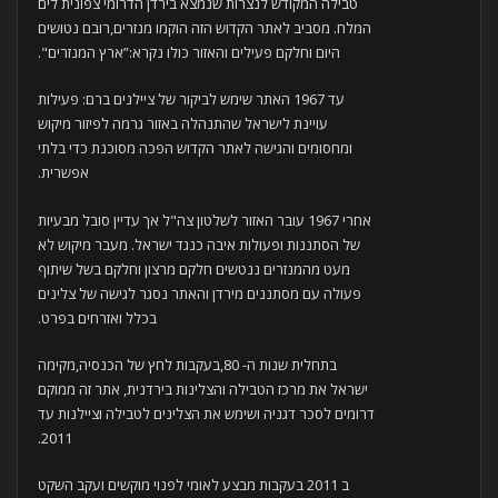
טבילה המקודש לנצרות שנמצא בירדן הדרומי צפונית לים
המלח. מסביב לאתר הקדוש הזה הוקמו מנזרים,רובם נטושים
היום וחלקם פעילים והאזור כולו נקרא:”ארץ המנזרים".
עד 1967 האתר שימש לביקור של ציילנים ברם: פעילות
עויינת לישראל שהתנהלה באזור גרמה לפיזור מיקוש
ומחסומים והגישה לאתר הקדוש הפכה מסוכנת כדי בלתי
אפשרית.
אחרי 1967 עובר האזור לשלטון צה"ל אך עדיין סובל מבעיות
של הסתננות ופעולות איבה כנגד ישראל. מעבר מיקוש לא
מעט מהמנזרים ננטשים חלקם מרצון וחלקם בשל שיתוף
פעולה עם מסתננים מירדן והאתר נסגר לגישה של צלינים
בכלל ואזרחים בפרט.
בתחלית שנות ה- 80,בעקבות לחץ של הכנסיה,מקימה
ישראל את מרכז הטבילה והצלינות בירדנית, אתר זה ממוקם
דרומים לסכר דגניה ושימש את הצלינים לטבילה וציילנות עד
2011.
ב 2011 בעקבות מבצע לאומי לפנוי מוקשים ועקב השקט