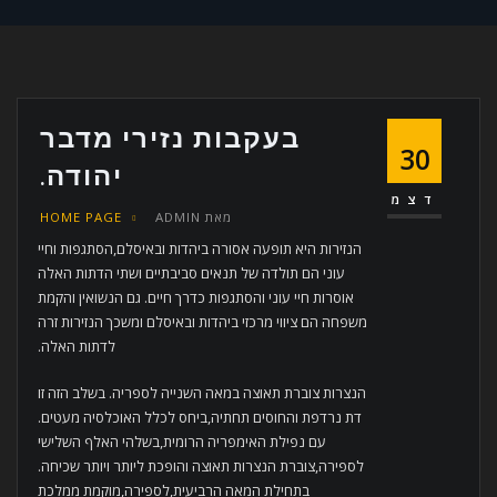
בעקבות נזירי מדבר
30
יהודה.
דצמ
מאת
ADMIN
HOME PAGE
הנזירות היא תופעה אסורה ביהדות ובאיסלם,הסתגפות וחיי
עוני הם תולדה של תנאים סביבתיים ושתי הדתות האלה
אוסרות חיי עוני והסתגפות כדרך חיים. גם הנשואין והקמת
משפחה הם ציווי מרכזי ביהדות ובאיסלם ומשכך הנזירות זרה
לדתות האלה.
הנצרות צוברת תאוצה במאה השנייה לספריה. בשלב הזה זו
דת נרדפת והחוסים תחתיה,ביחס לכלל האוכלסיה מעטים.
עם נפילת האימפריה הרומית,בשלהי האלף השלישי
לספירה,צוברת הנצרות תאוצה והופכת ליותר ויותר שכיחה.
בתחילת המאה הרביעית,לספירה,מוקמת ממלכת