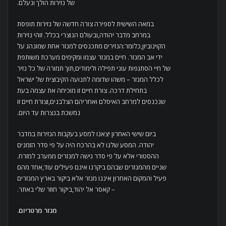
של נזירות הולך ונעלם.
במאה השישית לספירה צורה חדשה של נזירות תופסת
במרחב מדבר יהודה,ובעולם הנוצרי בכלל. זוהי נזירות
הקוינוביון,כלומר:הנזירים מתכנסים למנזר אחת שמונהג על
ידי אב המנזר. חיים במנזר עצמו ומקימים מערכת משותפת
של חיי הסתגפות עוני תפילה ולימודים,תוך תמורה של כל נזיר
לכלל המנזר – משהו שדומה לתנועה הקיבוצית של ישראל
בתחילת דרכה. צורת חיים זו מוכיחה את עצמה בעת
שנכנסים למרחב האיסלם ואחריהם הצלבנים,וצורת חיים זו
נמשכת בנצרות עד היום.
ביום שישי האחרון יצאנו למסע בעקבות הנזירות במדבר
יהודה. המסע שלנו לא בהרכח היה על פי סדר הזמנים
ההסטורי אלא על פי סדר גישה למנזרים ממערב למזרח.
שניים מהמנזרים שבהם ביקרנו אינם פעילים עוד,אחד מהם
פעיל והמקום האחרון איננו מנזר אלא ביקור בארץ המנזרים
– קאסר אל יהוד,ביקור חוזר שלי באתר.
מנזר מרטריום
.