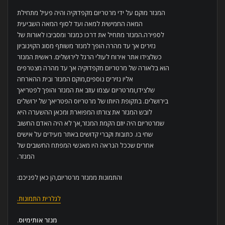
המנזר מוקם על ידי מרטריום מקפדוקיה והיה פעיל מתחילת
המאה החמישית למאה ועד לסוף המאה השביעית
לספירה.המנזר מתחיל את דרכו כמנזר ומסביבו לאורות של
נזירים אך עד מהרה הופך למנזר משותף מסוג הקוינוביון
כשלצידו אתר אירוח לעולי הרגל לירושלים. ראשית המנזר
הוא בלאורה של מרטריום מקפדוקיה אך עד מהרה מצטרפים
אליו נזירים נוספים,מוקם המנזר ובית ההארחה
שלצידו,ומרטריום עצמו עוזב את המנזר והופך לפטריאך
בירושלים. בתקופת היותו של מרטריוס הפטריאך של ירושלים
לובש המנזר את צורתו המפוארת ומכאן ההשערה היא
שמרטריום היה יוזם הקמת המנזר,אך לא היה האדם החשוב
שחי בו. כתובות וקברי קדושים באתר מעידים על אישים
אחרים שככל הנראה היו מאנשי המפתח החשובים של
המנזר.
והתמונות ממנזר מרטריום,הן כאן לפניכם:
לגלרית התמונות.
מנזר אותימיוס
.