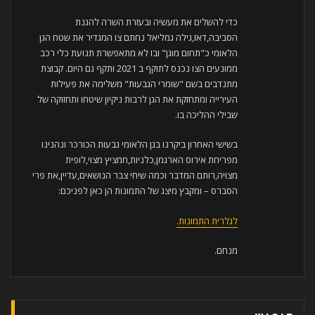
כדי להשלים את מעשיה ובעזרת השרה להגנת
הסביבה,דאז,גילה גמליאל נחתם צו המגדיר את שטח הגן
הלאומי כ"תחום מוגן" ובו לא מתאפשרת תנועת כלי רכב
ממונעים הצו נכנס לתוקף ב 2021 ותקף גם היום. קבוצת
מתנדבים בשם "שומרי הגבעות" משלימה את פעילות
העירייה ומתחזקת את הגן לרבות ניקיון שיטחו ותחזוקה של
שבילי ההליכה בו.
בשישי האחרון ביקרנו בגן הלאומי גבעות הכורכר ונהנינו
מפריחת אירוס הארגמן,כלניות,חמציץ מצוי,לופית
מצויה,רותם המדבר וכמה שיחי צבר הנושאים,עדיין,את פרי
הסברס – ומקבץ מיצג של התמונות הן כאן לפניכם:
לגלרית התמונות.
מנחם.