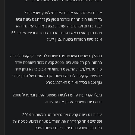
אירוס הארגמן הוא אירוס האנדמי לארץ ישראל,גדל
בקרקעות חול חמרה וכורכר ונפוץ בין גדרה,נס ציונה ובית
עובד בדרום ועד נתניה ועתלית בצפון. אירוס הארגמן הוא
צמח מוגן והוא נמצא בסכנת הכחדה חמורה ובישראל סך 55
אוכלוסיות הפזורות בשטח שצוין לעיל.
במהלך השנים נעשו מספר ניסיונות להפשיר קרקעות לבנייה
בתחומי הגן הלאומי. ביוני 2006 קבעה כבוד השופטת שרה
סירוטה,ז"ל,מבית המשפט המחוזי תל אביב כי לא ניתן יהיה
להפשיר קרקעות לבנייה בשטח הגן הלאומי בשל סיכון ערכי
נוף וטבע בכלל ואירוס הארגמן בפרט.
בעלי הקרקעות ערערו לבית המשפט העליון ובאפריל 2008
דחה בית המשפט העליון את ערעורם.
עירית נס ציונה קבעה את גבולות הגן הלאומי ב 2014
ושנתיים אחר כך גידרה את הפרק במטרה למנוע כניסה של
כלי רכב ממונעים וגרימת נזקים בשטח הפרק.