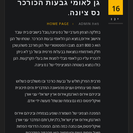
גן לאומי גבעות הכורכר
16
נס ציונה.
ינו
מאת
ADMIN
HOME PAGE
בחלקה הצפון מערבי של נס ציונה,גובל בישובים בית עובד
והישוב אירוס,נמצא הגן הלאומי גבעות הכורכר. שטחו של הגן
הוא כ 800 דונם. מצבו הסטטוטורי של הגן מורכב משהו,שכן
חלק מאדמותיו נמצאות בבעלות פרטית ובשל כך לא ניתן
להכריז עליו כגן לאומי מבלי לפצות את בעלי הקרקעות. הגן
כולו נמצא בשטחה המוניציפלי של נס ציונה.
מרבית הפרק חולש על גבעות כורכר ובו משולבים כשלוש
מאות סוגי צמחים ועצים מהפאונה המדברית והים תיכונית
וביניהם אירוס הארגמן,אירוס ארץ ישראלי עצי אורן
ואיקליפטוס כמו גם צומח שנשתל מעשה ידי אדם.
המפנה הצפוני של השמורה שופע בצמחיה וביניהם אירוס
הארגמן,אירוס ארץ ישראל,כלניות,רותם המדבר עצי אורן
ואיקליפטוס,אם נמנה כמה מהם. המפנה הדרומי הפחות
מוצל ופחות גשום והצמחייה היא מהבתה המדברית.