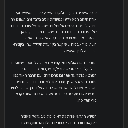
לגבי האיסיים הדיעות חלוקות. המידע על כת האיסיים ועל
אורח חייהם מגיע אלינו ממקורות יוונים בלבד ואם משווים את
הידוע לנו על האיסיים אל מול מה שנכתב על אורחות חייהם
של "עדת היחיד" כת היהודים שישבו במערות קומראן
והשאירו את מגילות ים המלח,נמצא: שאין התאמה בין
השתיים ולא בטוח שיש קשר בין "עדת היחיד" שחיו בקומראן
וסביבתה לבין האיסיים.
המחקר הארכאולוגי בתל קומראן מצביע על מספר שימושים
בתל ועל רצף ישובי שמתחיל,ונגמר,בתקופת בית שני.
הממצא מדבר על אתר ובו מרכז רוחני עם הרבה מאוד מקווי
טהרה,ממצא שמשייך את האתר לעדת היחיד כמו גם מיצד
חשמונאי שככל הנראה שימש להגנה על הדרך שלמרגלותיו
וגם ממצאים מעידים על חנייה של צבא רומי באתר לקראת
סוף התקופה.
המידע המדעי אודות כת האיסיים לוט בערפל ולעומת
זאת,אורחות חייהם של כותבי המגילות הגנוזות,כמו גם