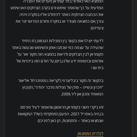
הממצא הארכאולוגי בתל קומראן מעלים את הסברה
המדעית על כך שהאתר שימש זרם בקרב הצדוקים ו/או שימש
את הכהונה הצדוקית כאתר להימלט אליו במקרה ויהיה
צורך,אם כתוצאה מצורר או במקרה והזרם הפרושי יצר את
צעדיהם.
לדעתי יש לראות בקשר בין המגילות הגנוזות,כת היחיד
שהעידה על עצמה כמי שכתבו אותן והשימוש שנעשה באתר
הקומראן לבין הצדוקים ולראות בממצא הזה מקור אור על
אודותם ובהוספת ידע שלנו,כיום,על הזרם הזה ביהדות של
בית שני.
בהקשר זה מקור ביבליוגרפי,לקריאה נוספת:רחל אליאור
"זיכרון ונשייה – סודן של מגילות מדבר יהודה",הקיבוץ
המאוחד ומכון ואן ליר,2009.
זהו ביקרי השני בקומראן,הראשון,שהאמור לעיל פורסם
בו,היה באפריל 2021. הפעם,התמקדתי בשלל המקוואות
שנמצאו באתר – והתמונות, הן כאן לפניכם:
לגלרית התמונות.