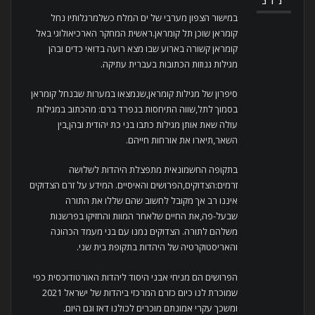
נוב
במישור הצפון מערבי של ים המלח כשלמרגלותיו נחל
קומראן שוכן תל קומראן.ראשית המחקר הארכיאולוגי באל
קומראן קשורה בארוע שבו מצא רועה בדואי כדים ובהן
מגילות גנוזות הכתובות בעברית עתיקה.
סיפרון של מגילות קומראן,שנמצאו במערות שבנחל קומראן
בסמוך לתל,שווה התיחסות בנפרד ברם: מהכתוב במגילות
עולה שאת אותן מגילות כתבו בני כת יהודית ובהן,בין
השאר,תיארו את אורחות חייהם.
בתקופה החשמונאית מתפצלת היהדות לשלושה
זרמים:הצדוקים,הפרושים והאיסיים. המידע על זרם הצדוקים
איננו רב אך מקובל לחשוב שהם שללו את התורה
שבעל-פה,את החיים שלאחר המוות והחזיקו בפרשנות
משלהם לתורה. הצדוקים נמנו עם בני מעמד הכהונה
והאריסטוקרטיה של היהדות בתקופת בית שני.
הפרושים הם מניחי אבני היסוד ליהדות האורטודוכסית כפי
שמוכרת לנו כיום כזרם המרכזי ביהדות של ישראל 2021
ומשכך עקרי אמונתם מוכרים לכולנו דאז וגם היום.