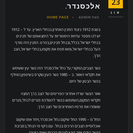
23
אלכסנדר.
אוג
מאת
ADMIN
HOME PAGE
בשנת 1912 ניצוד התנין האחרון בנחלי הארץ. עד ל – 1912
יש לנו מספר עדויות היסטוריות על הימצאותם של תנינים
בנחלי ישראל בכלל,ובנחל תנינים,בפרט. התנין היה טורף
העל בנחלי ישראל,ומאז תפס את מקומו,בנחלי ישראל,הצב
הרך.
גשר הצבים,המקורי,על נחל אלכסנדר היה גשר עץ ששימש
את חקלאי האזור. ב – 1985 גשר העץ,שקרס בשיטפון,הוחלף
בגשר הבטון של היום.
אזור הגשר שרדו אחרוני הפריטים של הצב ברך המצוי.
חקלאי המקום,השתמשו בגשר להשלכת פגרים לנחל,פגרים
ששמרו את פרטיו האחרונים של הצב הרך.
החל מ – 1995 החל שיקום נחל אכסנדר,ויחד אתו שיקום
אוכלוסיית הצבים הרכים בנחל. עם ניקוי מי הנחל,בסביבת
הגשר,הוקם אזור קינון לצבות הרכות,שאת ביציהן