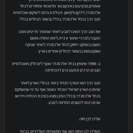
אוספים,מבקיעים באינקובטור מלאכותי ומחזירים לנחל
אלכסנדר,לירקון ולקישון. פעילת זו גרמה לשיקום אוכלוסיית
הצב הרך בנחל אלכסנדר,בכלל,ובשאר הנחלים בכלל.
את הצב הרך השיבו לטבע לאחר שמספר פריטים ממנו
הועברו,לצרכיי שימור ורבייה,לימת החולה ומשם
הושבו,כשחקני חיזוק,לנחל אלכסנדר,לאחר שנוקה
ושוקם,וממנו,כאמור לנחלים אחרים בארץ.
ב- 1996 שיטפון בנחל אלכסנדר שטף לים חלק מאוכלוסיית
הצבים הרכים וכמעט גרם להכחדתה.
הצב הרך הוא הטורף הגדול ביותר בנחלי הארץ,לאחר
שהתנין הארץ ישראלי הוכחד כאמור,ואף על פי שהשתקם
בנחל אלכסנדר,ובכלל,המין נמצא בסכנת הכחדה וידרשו
שנים רבות להשבתו המלאה לטבע.
שלדג לבן חזה.
השלדג לבן החזה הוא עוף ממשפחת השלדגיים. בניגוד