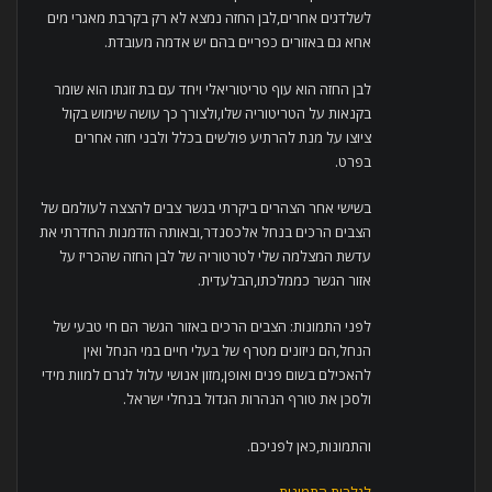
לשלדגים אחרים,לבן החזה נמצא לא רק בקרבת מאגרי מים
אחא גם באזורים כפריים בהם יש אדמה מעובדת.
לבן החזה הוא עוף טריטוריאלי ויחד עם בת זוגתו הוא שומר
בקנאות על הטריטוריה שלו,ולצורך כך עושה שימוש בקול
ציוצו על מנת להרתיע פולשים בכלל ולבני חזה אחרים
בפרט.
בשישי אחר הצהרים ביקרתי בגשר צבים להצצה לעולמם של
הצבים הרכים בנחל אלכסנדר,ובאותה הזדמנות החדרתי את
עדשת המצלמה שלי לטרטוריה של לבן החזה שהכריז על
אזור הגשר כממלכתו,הבלעדית.
לפני התמונות: הצבים הרכים באזור הגשר הם חי טבעי של
הנחל,הם ניזונים מטרף של בעלי חיים במי הנחל ואין
להאכילם בשום פנים ואופן,מזון אנושי עלול לגרם למוות מידי
ולסכן את טורף הנהרות הגדול בנחלי ישראל.
והתמונות,כאן לפניכם.
לגלרית
התמונות
.