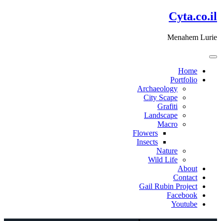
דלג
Cyta.co.il
לתוכן
Menahem Lurie
Home
Portfolio
Archaeology
City Scape
Grafiti
Landscape
Macro
Flowers
Insects
Nature
Wild Life
About
Contact
Gail Rubin Project
Facebook
Youtube