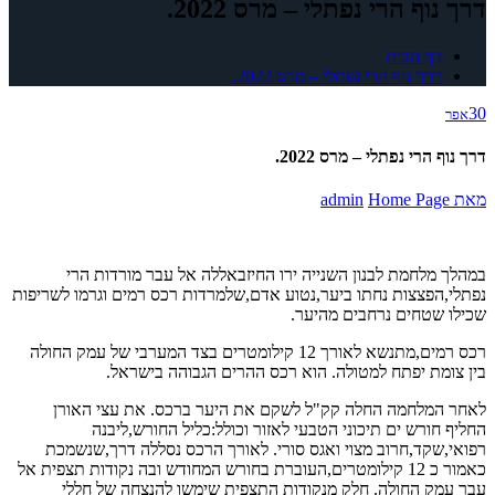
דרך נוף הרי נפתלי – מרס 2022.
דף הבית
דרך נוף הרי נפתלי – מרס 2022.
30
אפר
דרך נוף הרי נפתלי – מרס 2022.
מאת
Home Page
admin
במהלך מלחמת לבנון השנייה ירו החיזבאללה אל עבר מורדות הרי
נפתלי,הפצצות נחתו ביער,נטוע אדם,שלמרדות רכס רמים וגרמו לשריפות
שכילו שטחים נרחבים מהיער.
רכס רמים,מתנשא לאורך 12 קילומטרים בצד המערבי של עמק החולה
בין צומת יפתח למטולה. הוא רכס ההרים הגבוהה בישראל.
לאחר המלחמה החלה קק"ל לשקם את היער ברכס. את עצי האורן
החליף חורש ים תיכוני הטבעי לאזור וכולל:כליל החורש,ליבנה
רפואי,שקד,חרוב מצוי ואגס סורי. לאורך הרכס נסללה דרך,שנשמכת
כאמור כ 12 קילומטרים,העוברת בחורש המחודש ובה נקודות תצפית אל
עבר עמק החולה. חלק מנקודות התצפית שימשו להנצחה של חללי